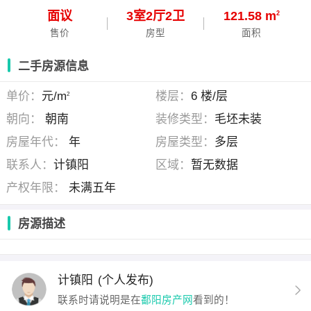
面议
3
室
2
厅
2
卫
121.58 m
2
售价
房型
面积
二手房源信息
单价：
元/m
楼层：
6 楼/层
2
朝向：
朝南
装修类型：
毛坯未装
房屋年代：
年
房屋类型：
多层
联系人：
计镇阳
区域：
暂无数据
产权年限：
未满五年
房源描述
计镇阳
(个人发布)
联系时请说明是在
鄱阳房产网
看到的！