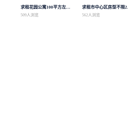
求租花园公寓100平方左右，电梯房
求租市
509
人浏览
562
人浏览