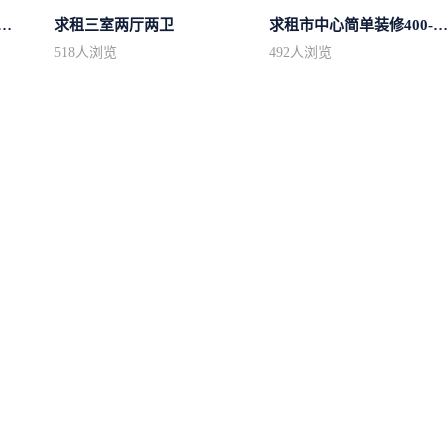
中心区房型不限2室1厅中档装修
求租三室两厅两卫
求租市中心简单装修400-500
518
人浏览
492
人浏览