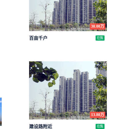
30.00万
百亩千户
在售
13.80万
建设路附近
在售