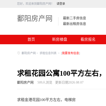
您好，欢迎来到鄱阳房产网！
请登录
鄱阳房产网
最新二手房信息
最新出租房信息
首页
新房楼盘
看房报名
鄱阳房产网
>
求租信息列表
>
[
我要发布信息
]
求租花园公寓100平方左右
鄱阳房产网
509
人浏览
更新日期2026.08.07
求租金港花园100平方左右，电梯房