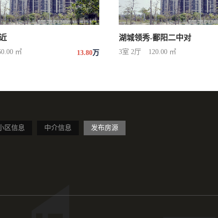
近
湖城领秀-鄱阳二中对
60.00 ㎡
3室 2厅
120.00 ㎡
13.80
万
小区信息
中介信息
发布房源