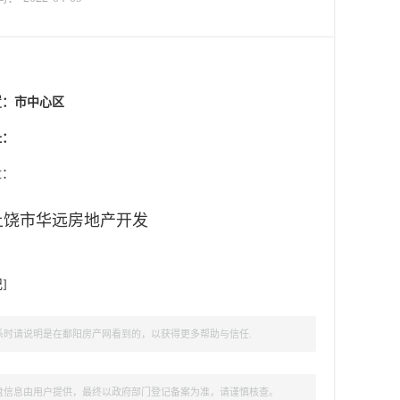
置：
市中心区
址：
盘：
上饶市华远房地产开发
记
]
时请说明是在鄱阳房产网看到的，以获得更多帮助与信任.
盘信息由用户提供，最终以政府部门登记备案为准，请谨慎核查。