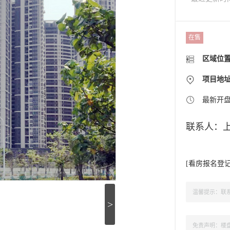
在售
区域位
项目地
最新开
联系人：
[
看房报名登
温馨提示：联系
>
免责声明：楼