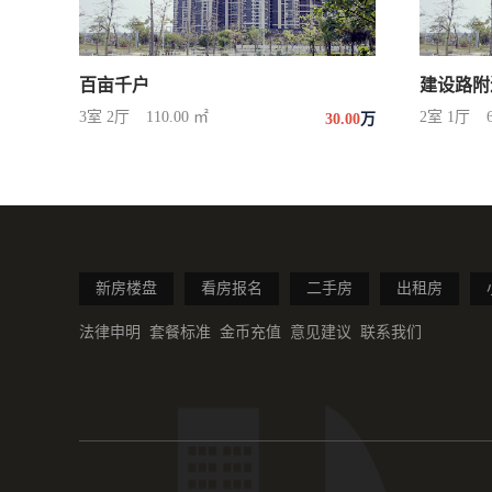
百亩千户
建设路附
3室 2厅
110.00 ㎡
2室 1厅
30.00
万
新房楼盘
看房报名
二手房
出租房
法律申明
套餐标准
金币充值
意见建议
联系我们