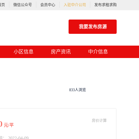
首页
微信公众号
会员中心
入驻中介公司
发布求租求购
我要发布房源
小区信息
房产资讯
中介信息
833人浏览
房价计算
0
元/平
2022-04-09