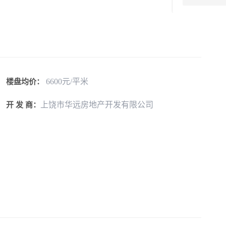
6600元/平米
楼盘均价：
上饶市华远房地产开发有限公司
开 发 商：